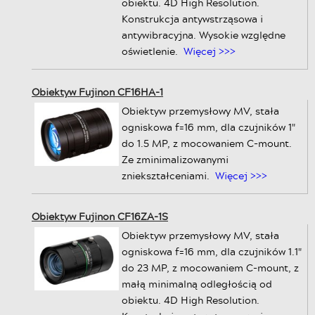
obiektu. 4D High Resolution.
Konstrukcja antywstrząsowa i
antywibracyjna. Wysokie względne
oświetlenie.
Więcej >>>
Obiektyw Fujinon CF16HA-1
Obiektyw przemysłowy MV, stała
ogniskowa f=16 mm, dla czujników 1"
do 1.5 MP, z mocowaniem C-mount.
Ze zminimalizowanymi
zniekształceniami.
Więcej >>>
Obiektyw Fujinon CF16ZA-1S
Obiektyw przemysłowy MV, stała
ogniskowa f=16 mm, dla czujników 1.1"
do 23 MP, z mocowaniem C-mount, z
małą minimalną odległością od
obiektu. 4D High Resolution.