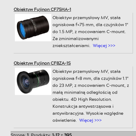
Obiektyw Fujinon CF75HA-1
Obiektyw przemysłowy MV, stała
ogniskowa f=75 mm, dla czujników 1"
do 1.5 MP, z mocowaniem C-mount.
Ze zminimalizowanymi
zniekształceniami.
Więcej >>>
Obiektyw Fujinon CF8ZA-1S
Obiektyw przemysłowy MV, stała
ogniskowa f=8 mm, dla czujników 1.1"
do 23 MP, z mocowaniem C-mount, z
małą minimalną odległością od
obiektu. 4D High Resolution.
Konstrukcja antywstrząsowa i
antywibracyjna. Wysokie względne
oświetlenie.
Więcej >>>
Strona:
1
Produkty:
1
-
12
z
395