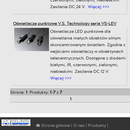
Zasilanie DC 24 V.
Więcej >>>
Oświetlacze punktowe V.S. Technology seria VS-LEV
Oświetlacze LED punktowe dla
oświetlania małych obiektów silnym
skoncentrowanym światłem. Zgodne z
wejściami oświetlaczy w obiektywach
telecentrycznych. Dostępne z diodami
białymi, IR, czerwonymi, zielonymi,
niebieskimi. Zasilanie DC 12 V.
Więcej >>>
Strona:
1
Produkty:
1
-
7
z
7
1
|
O nas
|
Produkty
|
⌂ Strona główna