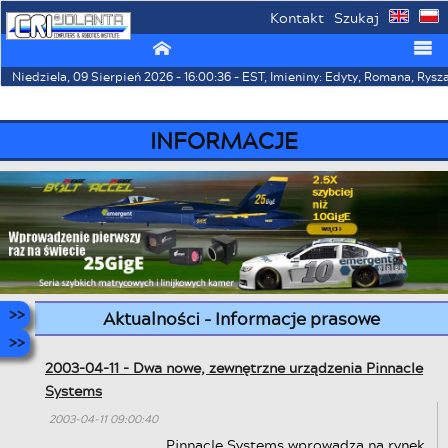
Kontakt
Szukaj
⌂
☰
Niedziela, 09 Sierpień 2026 - 16:00:36 - EST, Imieniny: Edyty, Romana, Rysz
INFORMACJE
Aktualności - Informacje prasowe
2003-04-11 - Dwa nowe, zewnętrzne urządzenia Pinnacle
Systems
2003-04-11 09:00:40
Pinnacle Systems wprowadza na rynek