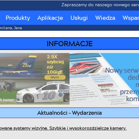
Zapraszamy do naszego nowego serwisu 
Produkty
Aplikacje
Usługi
Wiedza
Wspar
miliana, Jana
INFORMACJE
Aktualności - Wydarzenia
owane systemy wizyjne. Szybkie i wysokorozdzielcze kamery.