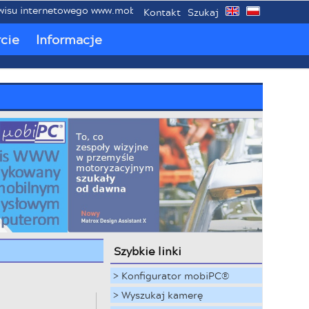
internetowego www.mobipc.eu poświęconemu mobilnym przemys
Kontakt
Szukaj
cie
Informacje
Szybkie linki
> Konfigurator mobiPC®
> Wyszukaj kamerę