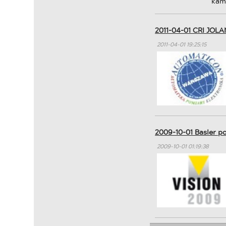
kam
2011-04-01 CRI JOL
2011-04-01 19:25:15
2009-10-01 Basler p
2009-10-01 01:19:38