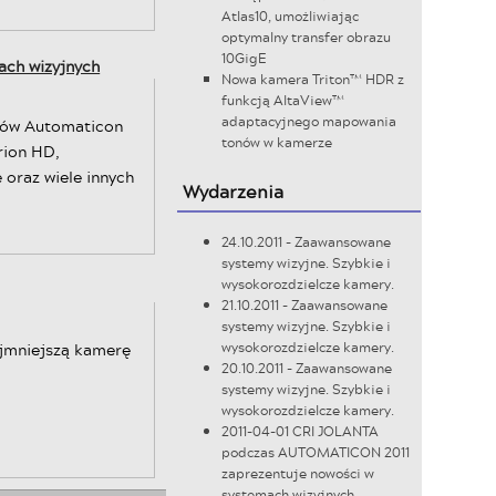
Atlas10, umożliwiając
optymalny transfer obrazu
10GigE
ch wizyjnych
Nowa kamera Triton™ HDR z
funkcją AltaView™
adaptacyjnego mapowania
rgów Automaticon
tonów w kamerze
rion HD,
 oraz wiele innych
Wydarzenia
24.10.2011 - Zaawansowane
systemy wizyjne. Szybkie i
wysokorozdzielcze kamery.
21.10.2011 - Zaawansowane
systemy wizyjne. Szybkie i
ajmniejszą kamerę
wysokorozdzielcze kamery.
20.10.2011 - Zaawansowane
systemy wizyjne. Szybkie i
wysokorozdzielcze kamery.
2011-04-01 CRI JOLANTA
podczas AUTOMATICON 2011
zaprezentuje nowości w
systemach wizyjnych