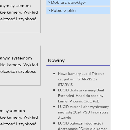
> Dobierz obiektyw
owanym systemom
> Pobierz pliki
kie kamery. Wykład
elczość i szybkość
owanym systemom
Nowiny
kie kamery. Wykład
elczość i szybkość
Nowe kamery Lucid Triton z
czujnikami STARVIS 2 i
STARVIS
LUCID dodaje kamerę Dual
Extended-Head do rodziny
kamer Phoenix GigE PoE
LUCID Vision Labs wyróżniony
nym systemom
nagrodą 2024 VSD Innovators
kie kamery. Wykład
Awards
elczość i szybkość
LUCID ogłasza integrację i
dostępność RDMA dla kamer