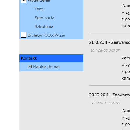
Wydarzenia
Zap
Targi
wiz
Seminaria
z p
kam
Szkolenia
Biuletyn OptoWizja
21.10.2011 - Zaawans
2011-08-05 17:17:07
Zap
Kontakt
wiz
Napisz do nas
✉
z p
kam
20.10.2011 - Zaawan
2011-08-05 17:16:55
Zap
wiz
z p