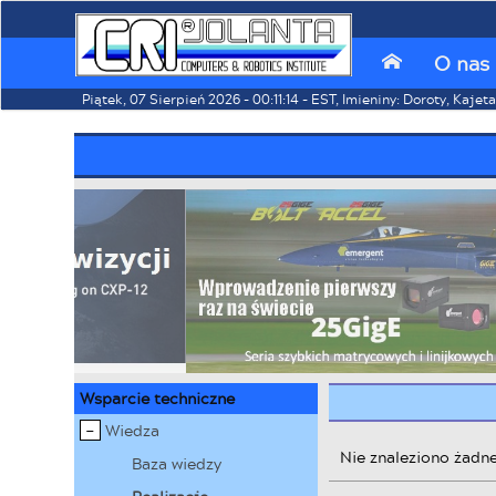
O nas
⌂
Piątek, 07 Sierpień 2026 - 00:11:14 - EST, Imieniny: Doroty, Kajet
Wsparcie techniczne
Wiedza
Nie znaleziono żadne
Baza wiedzy