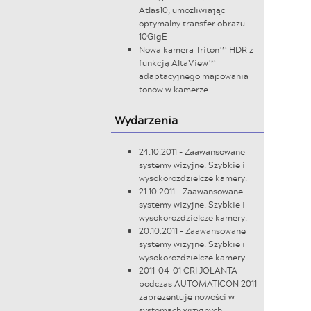
Atlas10, umożliwiając
optymalny transfer obrazu
10GigE
Nowa kamera Triton™ HDR z
funkcją AltaView™
adaptacyjnego mapowania
tonów w kamerze
Wydarzenia
24.10.2011 - Zaawansowane
systemy wizyjne. Szybkie i
wysokorozdzielcze kamery.
21.10.2011 - Zaawansowane
systemy wizyjne. Szybkie i
wysokorozdzielcze kamery.
20.10.2011 - Zaawansowane
systemy wizyjne. Szybkie i
wysokorozdzielcze kamery.
2011-04-01 CRI JOLANTA
podczas AUTOMATICON 2011
zaprezentuje nowości w
systemach wizyjnych