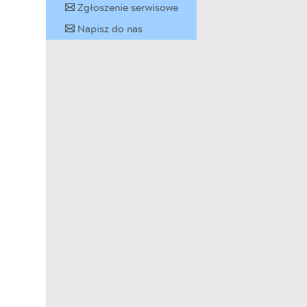
Zgłoszenie serwisowe
✉
Napisz do nas
✉