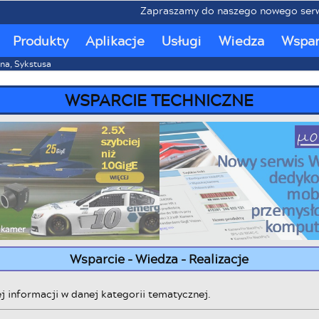
Zapraszamy do naszego nowego serwisu 
Produkty
Aplikacje
Usługi
Wiedza
Wspar
ana, Sykstusa
WSPARCIE TECHNICZNE
Wsparcie - Wiedza - Realizacje
j informacji w danej kategorii tematycznej.