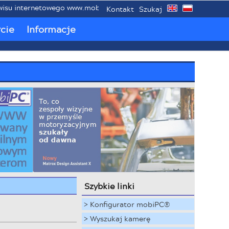
internetowego www.mobipc.eu poświęconemu mobilnym przemys
Kontakt
Szukaj
cie
Informacje
Szybkie linki
> Konfigurator mobiPC®
> Wyszukaj kamerę